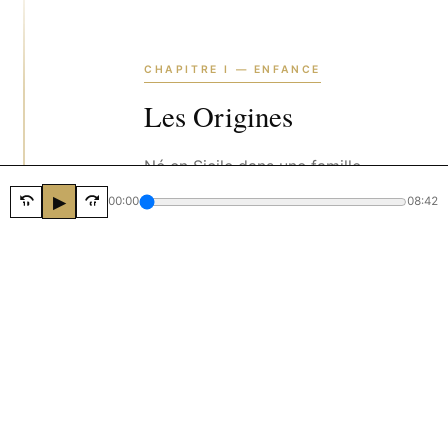
CHAPITRE I — ENFANCE
Les Origines
Né en Sicile dans une famille
où la musique était
▶︎
00:00
08:42
omniprésente, Gioacchino
découvrit l'orgue avant même
de savoir écrire son nom. Le
rythme du littoral
méditerranéen – ses vagues,
ses silences – devint la portée
invisible sur laquelle il
composerait plus tard.