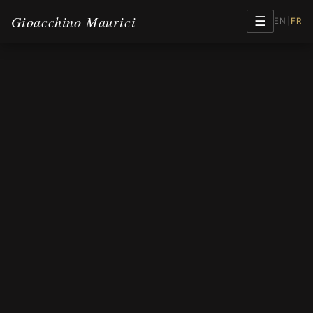
Gioacchino Maurici
☰
EN
|
FR